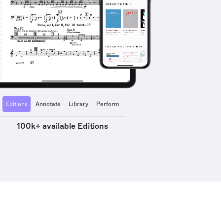
Editions
Annotate
Library
Perform
100k+ available Editions