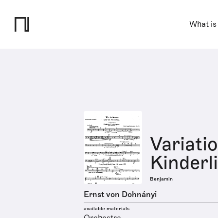
What is
Variati
Kinderl
Benjamin
Ernst von Dohnányi
available materials