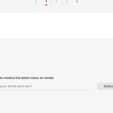
1
2
3
to receive the latest news on nkoda
Subsc