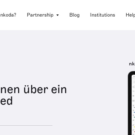
 nkoda?
Partnership
Blog
Institutions
Hel
nk
onen über ein
ied