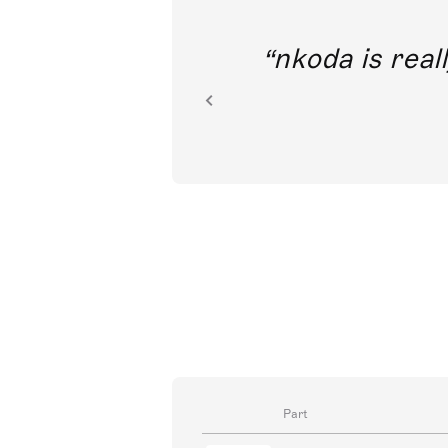
out direct
nkoda is reall
ion.
Part