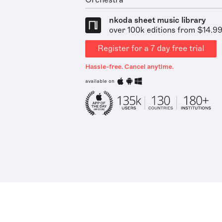
Orchestra
nkoda sheet music library
over 100k editions from $14.9
Register for a 7 day free trial
Hassle-free. Cancel anytime.
available on