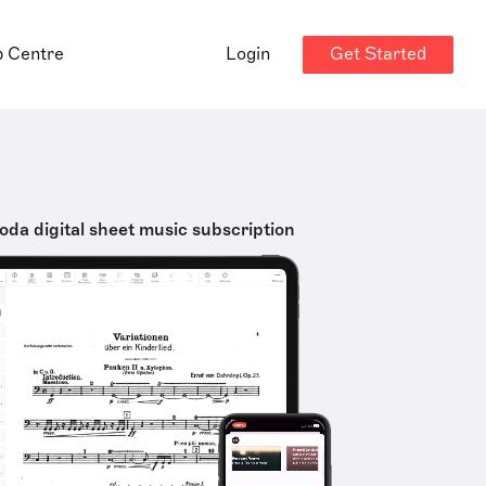
Get Started
p Centre
Login
oda digital sheet music subscription