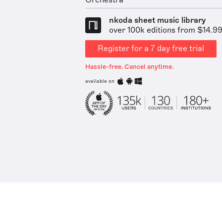
Orchestra
nkoda sheet music library
over 100k editions from $14.9
Register for a 7 day free trial
Hassle-free. Cancel anytime.
available on