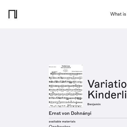
What is
Variati
Kinderl
Benjamin
Ernst von Dohnányi
available materials