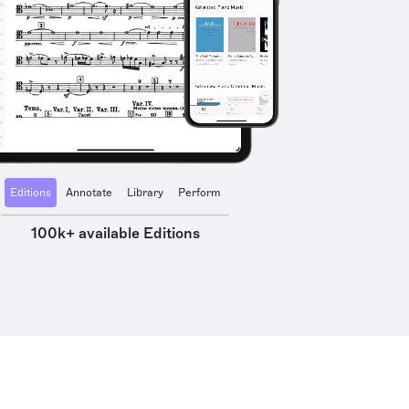
Editions
Annotate
Library
Perform
100k+ available Editions