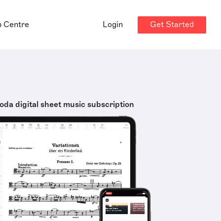
Get Started
p Centre
Login
oda digital sheet music subscription