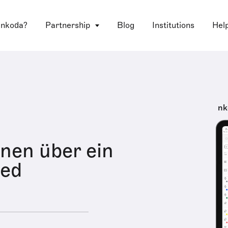
 nkoda?
Partnership
Blog
Institutions
Hel
nk
onen über ein
ied