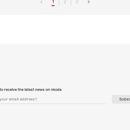
1
2
3
to receive the latest news on nkoda
Subsc