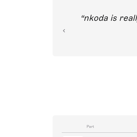
out direct
nkoda is reall
ion.
Part