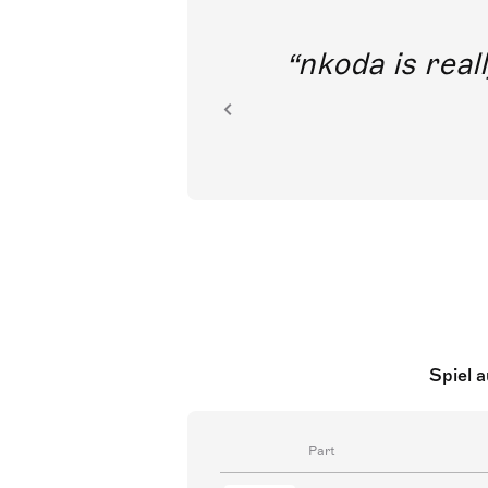
out direct
nkoda is reall
ion.
Spiel 
Part