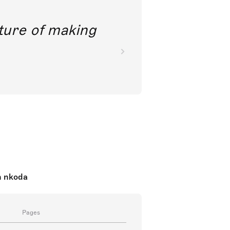
future of making
n nkoda
Pages