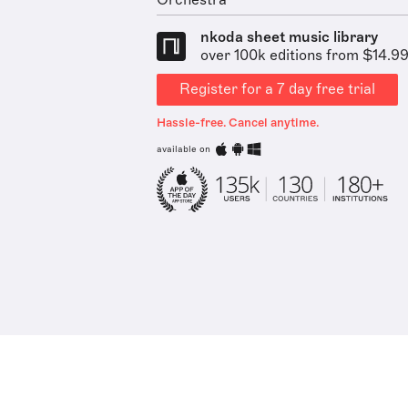
Orchestra
nkoda sheet music library
over 100k editions from $14.9
Register for a 7 day free trial
Hassle-free. Cancel anytime.
available on