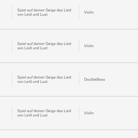
Spiel auf deiner Geige das Lied
Violin
von Leid und Lust
Spiel auf deiner Geige das Lied
Violin
von Leid und Lust
Spiel auf deiner Geige das Lied
DoubleBass
von Leid und Lust
Spiel auf deiner Geige das Lied
Violin
von Leid und Lust