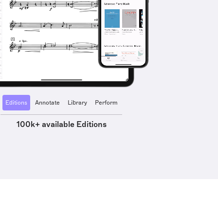
Editions
Annotate
Library
Perform
100k+ available Editions