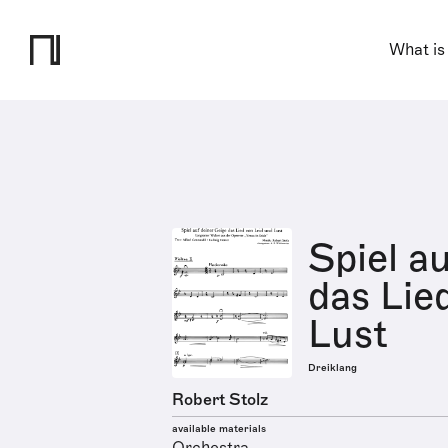
What is
Spiel a
das Lie
Lust
Dreiklang
Robert Stolz
available materials