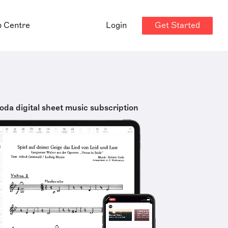
Get Started
p Centre
Login
oda digital sheet music subscription