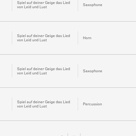
Spiel auf deiner Geige das Lied
Saxophone
von Leid und Lust
Spiel auf deiner Geige das Lied
Horn
von Leid und Lust
Spiel auf deiner Geige das Lied
Saxophone
von Leid und Lust
Spiel auf deiner Geige das Lied
Percussion
von Leid und Lust