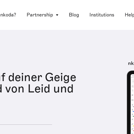
 nkoda?
Partnership
Blog
Institutions
Hel
nk
uf deiner Geige
d von Leid und