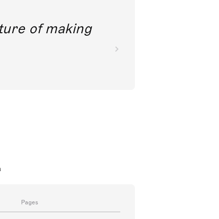
future of making
a
Pages