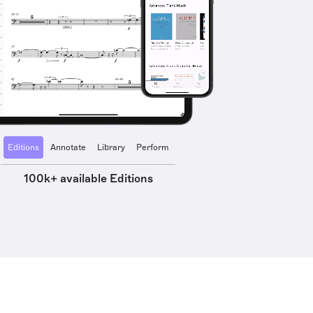
Editions
Annotate
Library
Perform
100k+ available Editions