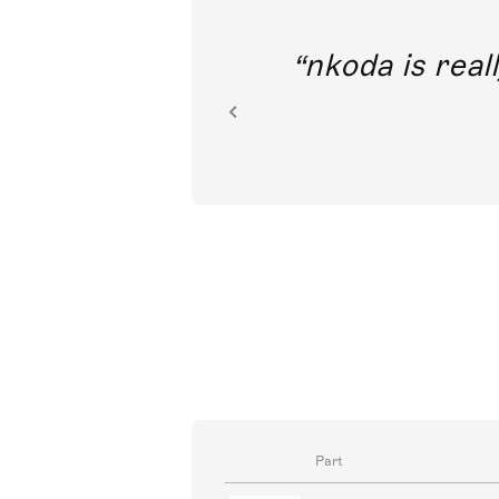
out direct
nkoda is reall
ion.
Part