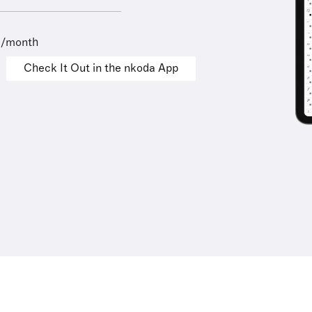
9/month
Check It Out in the nkoda App