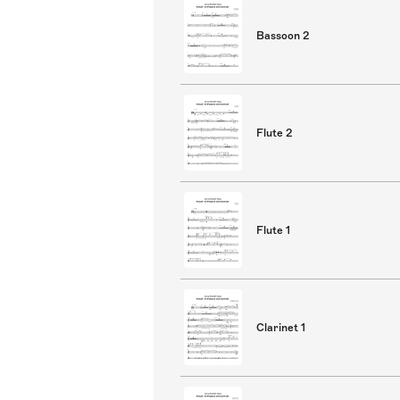
Bassoon 2
Flute 2
Flute 1
Clarinet 1