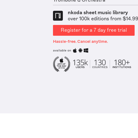
Trombone & Orchestra
nkoda sheet music library
over 100k editions from $14.9
Register for a 7 day free trial
Hassle-free. Cancel anytime.
available on