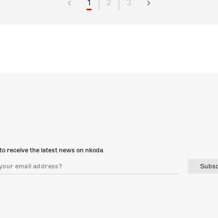
1
2
3
to receive the latest news on nkoda
Subsc