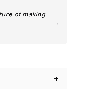
future of making
Streichquartett das erste Werk,
ulaires polonais‘, ‚auf populäre
rt musikalische Landkarte Polens
 dessen Kultur nach Hitlers