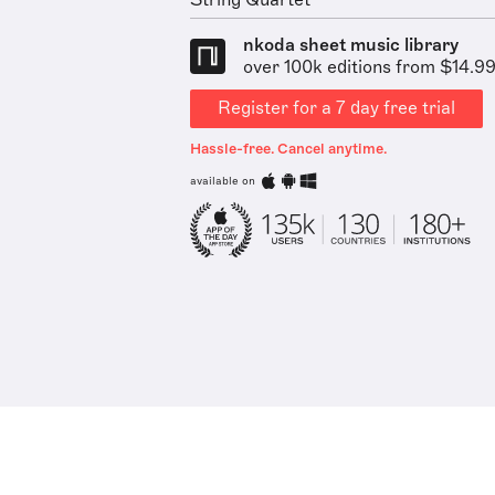
String Quartet
nkoda sheet music library
over 100k editions from $14.9
Register for a 7 day free trial
Hassle-free. Cancel anytime.
available on