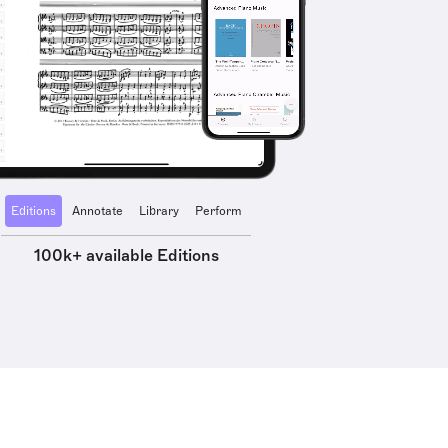
Editions
Annotate
Library
Perform
100k+ available Editions