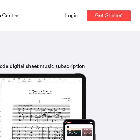
Get Started
p Centre
Login
oda digital sheet music subscription