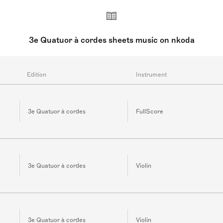
rden sollte. Laks’ 3. Streichquartett steht in der Nachfolge 
ine bewegende Hommage an das reiche musikalische Erbe vo
3e Quatuor à cordes sheets music on nkoda
Edition
Instrument
3e Quatuor à cordes
FullScore
3e Quatuor à cordes
Violin
3e Quatuor à cordes
Violin