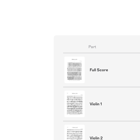
Absicht vollkommen ausgelöscht we
Kompositionen Bartóks und ist e
Part
Full Score
Violin 1
Violin 2