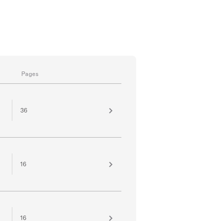
der folkloristisch inspirierten
n Laks polnischer Heimat.
Pages
36
16
16