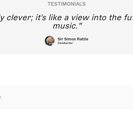
TESTIMONIALS
y clever; it's like a view into the 
music.
Sir Simon Rattle
Conductor
s
n Streichquartette während des 2. Weltkrieges, war Laks 3. 
chwitz 1945 komponierte. Sein Untertitel ‚sur des motifs pop
 das Programm, das dem Werk zugrunde liegt, nämlich eine A
erschiedlichsten volksmusikalischen Traditionen eines Landes,