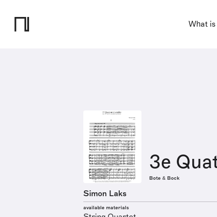
What is
3e Quat
Bote & Bock
Simon Laks
available materials