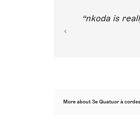
out direct
nkoda is reall
ion.
More about 3e Quatuor à corde
Nach Verlust seiner ersten beide
das er nach der Befreiung aus Aus
polnische Themen‘, verweist auf
zu zeichnen, einen Atlas der unt