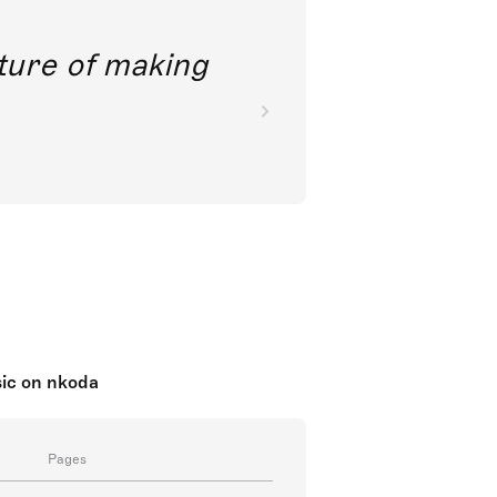
future of making
usic on nkoda
Pages