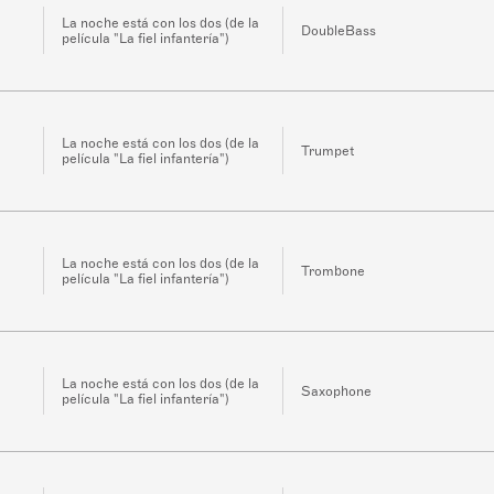
La noche está con los dos (de la
DoubleBass
película "La fiel infantería")
La noche está con los dos (de la
Trumpet
película "La fiel infantería")
La noche está con los dos (de la
Trombone
película "La fiel infantería")
La noche está con los dos (de la
Saxophone
película "La fiel infantería")