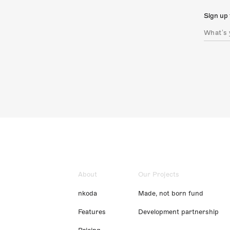
Sign up 
About
Our Projects
nkoda
Made, not born fund
Features
Development partnership