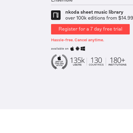
Ensemble
nkoda sheet music library
over 100k editions from $14.9
Register for a 7 day free trial
Hassle-free. Cancel anytime.
available on