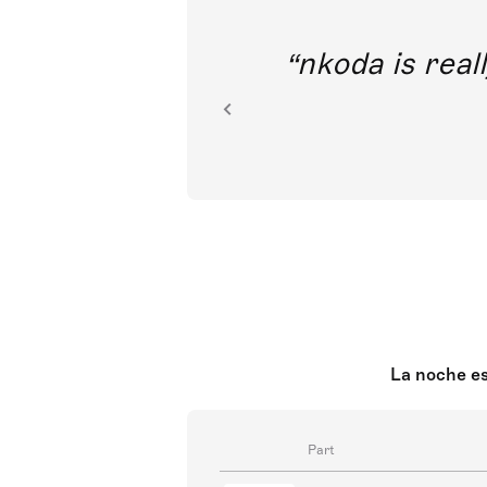
out direct
nkoda is reall
ion.
La noche est
Part