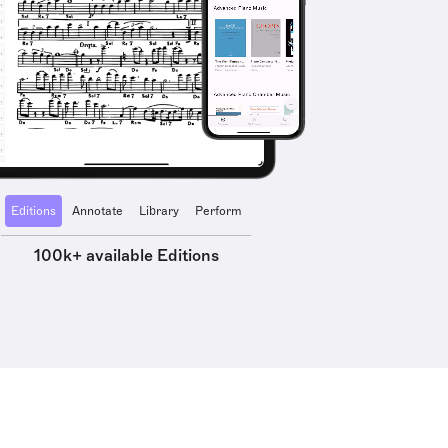
Editions
Annotate
Library
Perform
100k+ available Editions