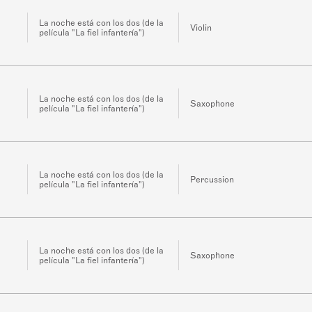
La noche está con los dos (de la
Violin
película "La fiel infantería")
La noche está con los dos (de la
Saxophone
película "La fiel infantería")
La noche está con los dos (de la
Percussion
película "La fiel infantería")
La noche está con los dos (de la
Saxophone
película "La fiel infantería")