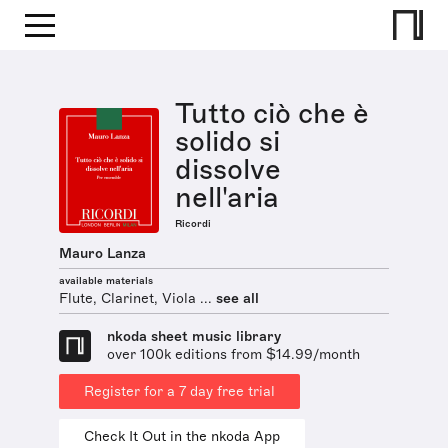
Tutto ciò che è
solido si
dissolve
nell'aria
Ricordi
Mauro Lanza
available materials
Flute, Clarinet, Viola ...
see all
nkoda sheet music library
over 100k editions from $14.99/month
Register for a 7 day free trial
Check It Out in the nkoda App