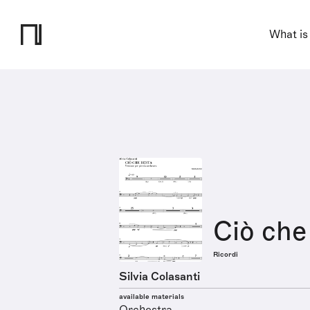
What is
Ciò che
Ricordi
Silvia Colasanti
available materials