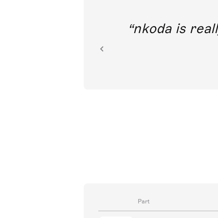
out direct
nkoda is reall
ion.
Part