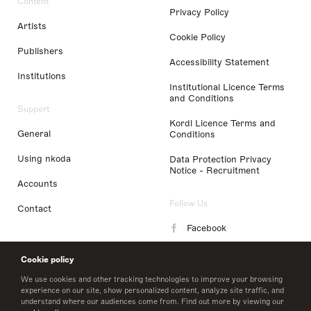
Content
Privacy Policy
Artists
Cookie Policy
Publishers
Accessibility Statement
Institutions
Institutional Licence Terms
and Conditions
Support
Kordl Licence Terms and
General
Conditions
Using nkoda
Data Protection Privacy
Notice - Recruitment
Accounts
Follow Us
Contact
Facebook
Instagram
Cookie policy
LinkedIn
We use cookies and other tracking technologies to improve your browsing
experience on our site, show personalized content, analyze site traffic, and
understand where our audiences come from. Find out more by viewing our
Twitter