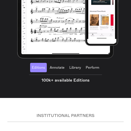
Editions
Annotate
Library
Perform
100k+ available Editions
INSTITUTIONAL PARTNERS