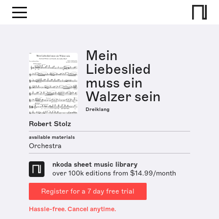
Mein
Liebeslied
muss ein
Walzer sein
Dreiklang
Robert Stolz
available materials
Orchestra
nkoda sheet music library
over 100k editions from $14.99/month
Register for a 7 day free trial
Hassle-free. Cancel anytime.