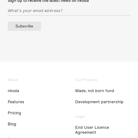
Sign up to receive the latest news on nkoda
Subscribe
About
Our Projects
nkoda
Made, not born fund
Features
Development partnership
Pricing
Legal
Blog
End User Licence
Agreement