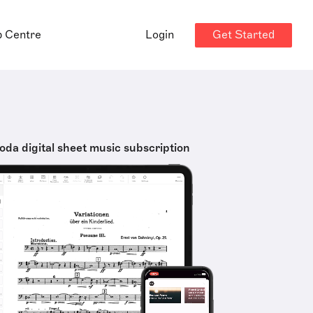
Get Started
p Centre
Login
oda digital sheet music subscription