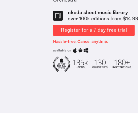
Orchestra
nkoda sheet music library
over 100k editions from $14.9
Register for a 7 day free trial
Hassle-free. Cancel anytime.
available on