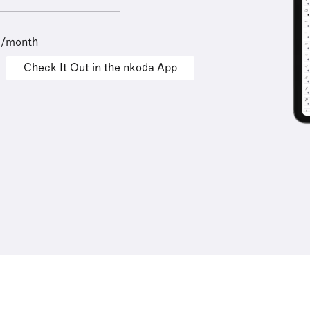
9/month
Check It Out in the nkoda App