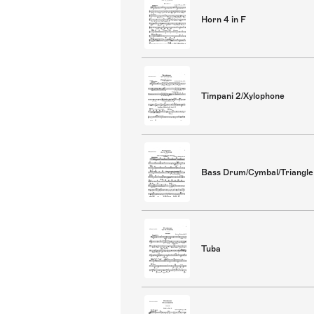
Horn 4 in F
Timpani 2/Xylophone
Bass Drum/Cymbal/Triangle
Tuba