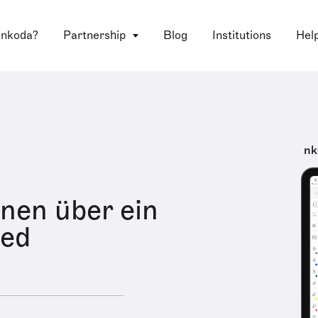
 nkoda?
Partnership
Blog
Institutions
Hel
nk
onen über ein
ied