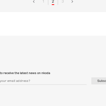
1
2
3
to receive the latest news on nkoda
Subsc