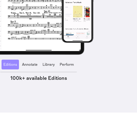
Editions
Annotate
Library
Perform
100k+ available Editions