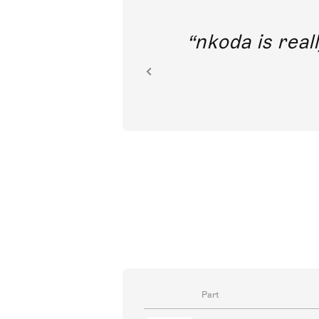
out direct
nkoda is reall
ion.
Part