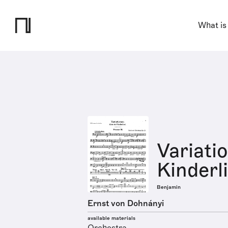
What is
Variati
Kinderl
Benjamin
Ernst von Dohnányi
available materials