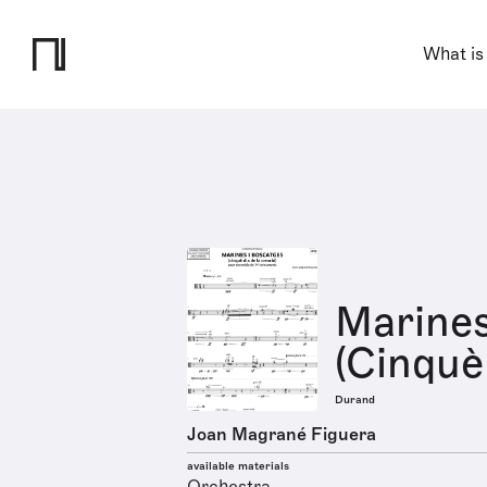
What is
Marines
(Cinquè 
Durand
Joan Magrané Figuera
available materials