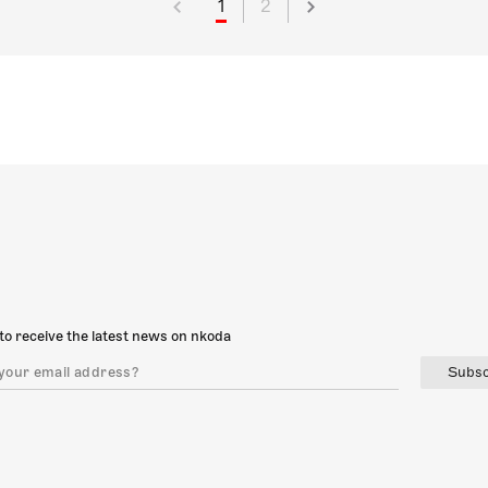
1
2
to receive the latest news on nkoda
Subsc