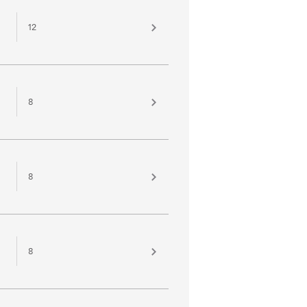
12
8
8
8