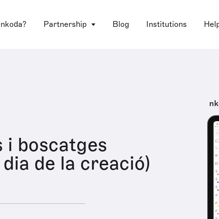
 nkoda?
Partnership
Blog
Institutions
Hel
nk
 i boscatges
dia de la creació)