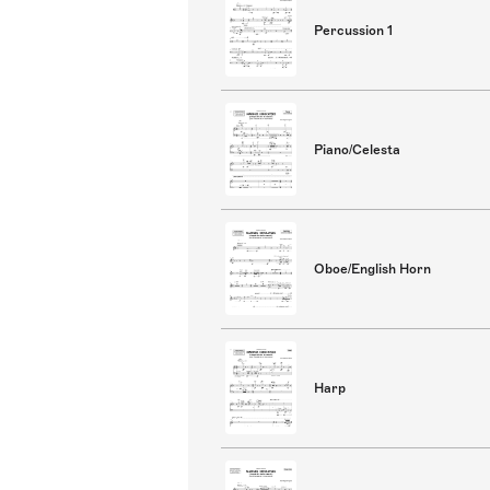
Percussion 1
Piano/Celesta
Oboe/English Horn
Harp