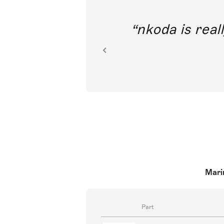
out direct
nkoda is reall
ion.
Mari
Part