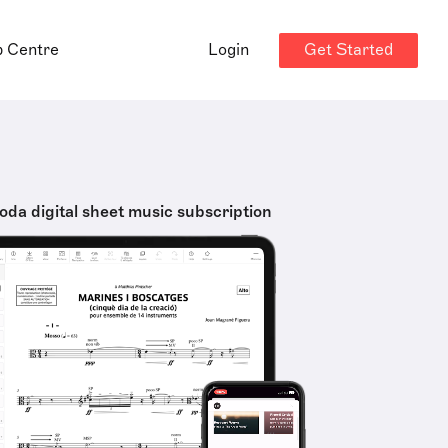
Get Started
p Centre
Login
oda digital sheet music subscription