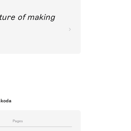
future of making
nkoda
Pages