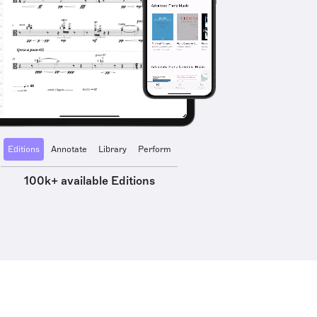
Editions
Annotate
Library
Perform
100k+ available Editions