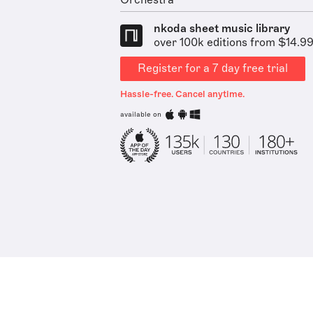
Orchestra
nkoda sheet music library
over 100k editions from $14.9
Register for a 7 day free trial
Hassle-free. Cancel anytime.
available on