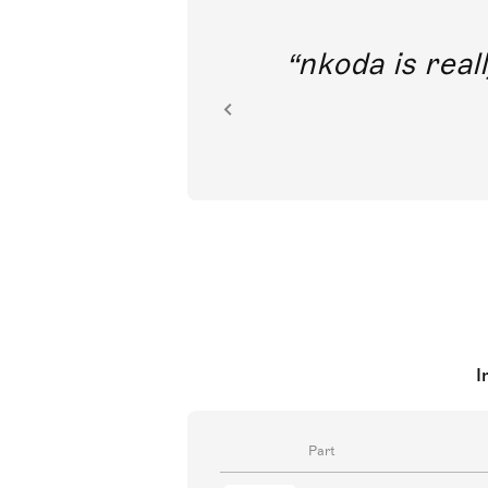
out direct
nkoda is reall
ion.
I
Part