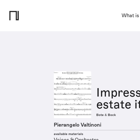
What is
Impress
estate i
Bote & Bock
Pierangelo Valtinoni
available materials