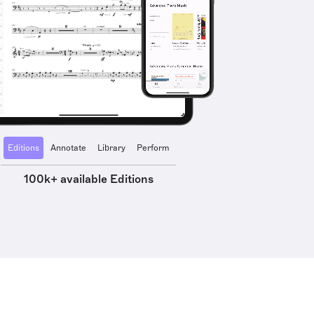
Editions
Annotate
Library
Perform
100k+ available Editions