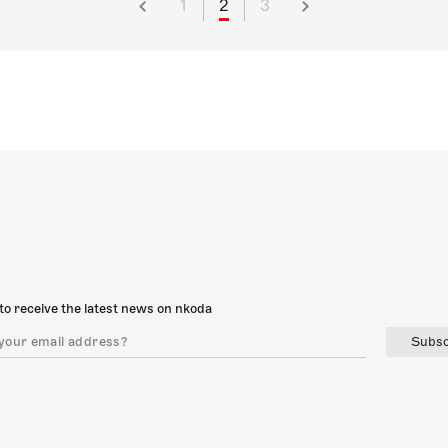
1
2
3
to receive the latest news on nkoda
Subsc