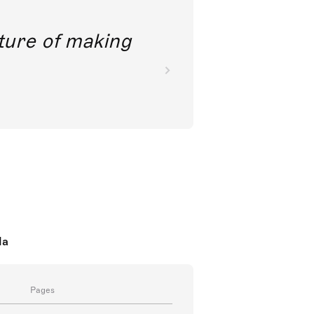
future of making
da
Pages