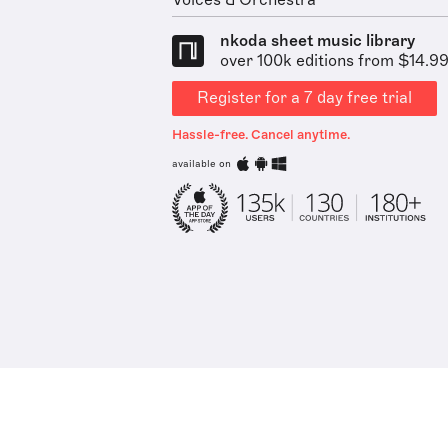
Voices & Orchestra
nkoda sheet music library
over 100k editions from $14.9
Register for a 7 day free trial
Hassle-free. Cancel anytime.
available on