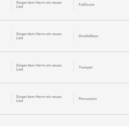
Singet dem Herrn ein neues
FullScore
Lied
Singet dem Herrn ein neues
DoubleBass
Lied
Singet dem Herrn ein neues
Trumpet
Lied
Singet dem Herrn ein neues
Percussion
Lied