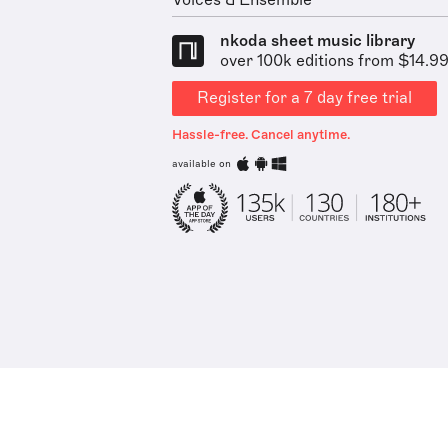
Voices & Ensemble
nkoda sheet music library
over 100k editions from $14.9
Register for a 7 day free trial
Hassle-free. Cancel anytime.
available on