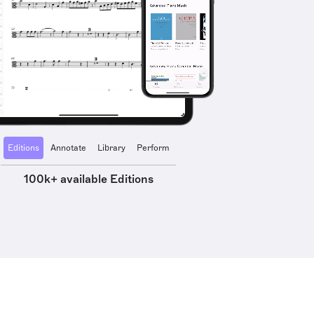
Editions
Annotate
Library
Perform
100k+ available Editions