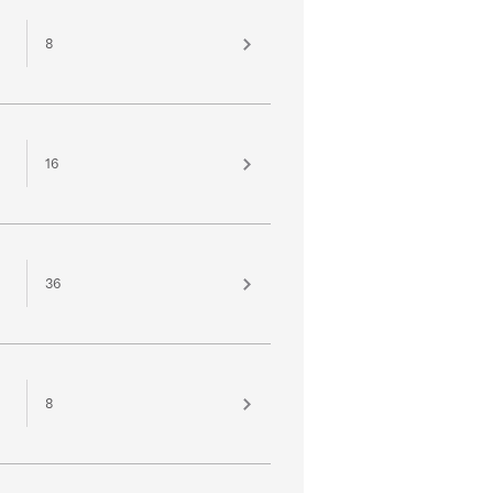
8
16
36
8