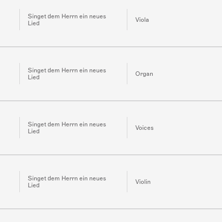
Singet dem Herrn ein neues
Viola
Lied
Singet dem Herrn ein neues
Organ
Lied
Singet dem Herrn ein neues
Voices
Lied
Singet dem Herrn ein neues
Violin
Lied