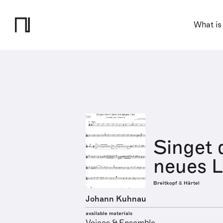
What is
Singet 
neues L
Breitkopf & Härtel
Johann Kuhnau
available materials