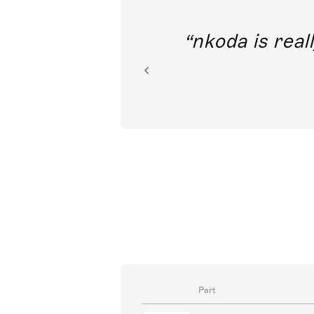
out direct
nkoda is reall
ion.
Part