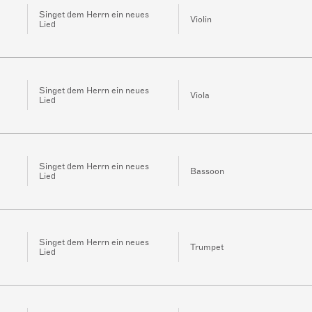
Singet dem Herrn ein neues
Violin
Lied
Singet dem Herrn ein neues
Viola
Lied
Singet dem Herrn ein neues
Bassoon
Lied
Singet dem Herrn ein neues
Trumpet
Lied