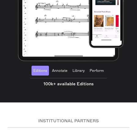
Editions
Annotate
Library
Perform
100k+ available Editions
INSTITUTIONAL PARTNERS