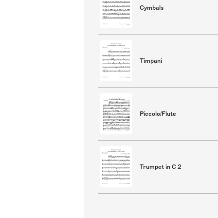
Cymbals
Timpani
Piccolo/Flute
Trumpet in C 2