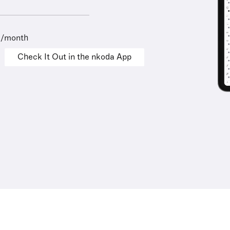
9/month
Check It Out in the nkoda App