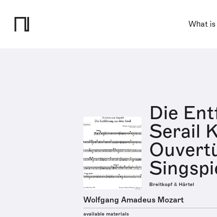
What is
Die Ent
Serail 
Ouvert
Singspi
Breitkopf & Härtel
Wolfgang Amadeus Mozart
available materials