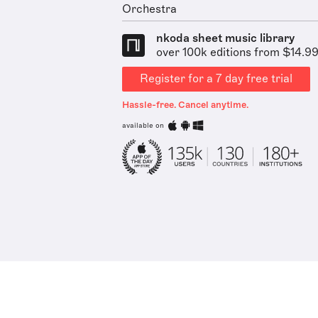
Orchestra
nkoda sheet music library
over 100k editions from $14.9
Register for a 7 day free trial
Hassle-free. Cancel anytime.
available on