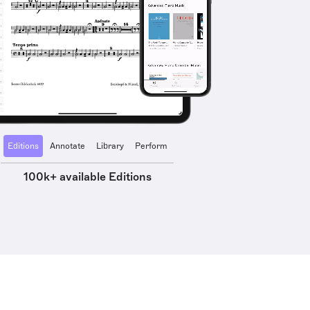
Editions
Annotate
Library
Perform
100k+ available Editions