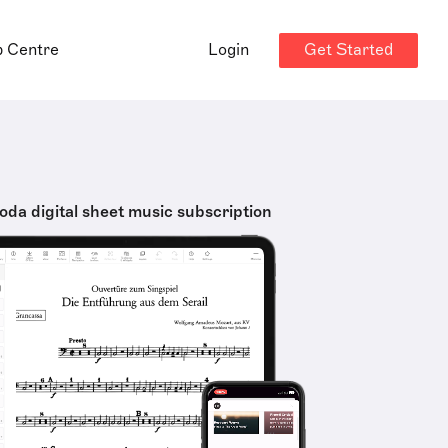
Get Started
p Centre
Login
oda digital sheet music subscription