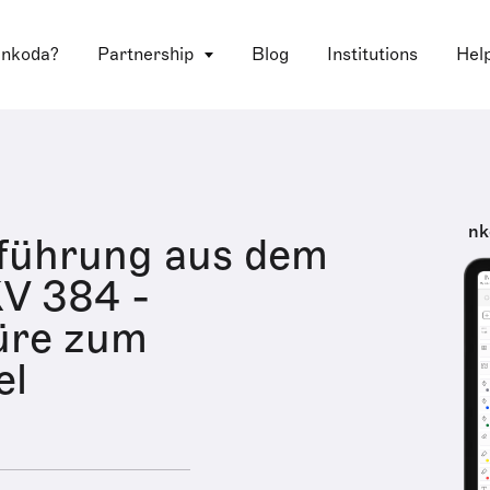
 nkoda?
Partnership
Blog
Institutions
Hel
nk
führung aus dem
KV 384 -
üre zum
el