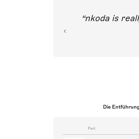
out direct
nkoda is reall
ion.
Die Entführung
Part