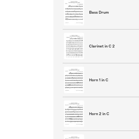
Bass Drum
Clarinet in C 2
Horn 1 in C
Horn 2 in C