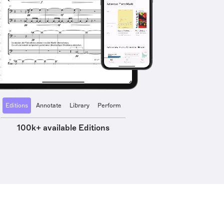
Editions
Annotate
Library
Perform
100k+ available Editions