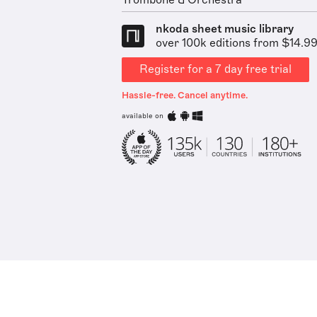
Trombone & Orchestra
nkoda sheet music library
over 100k editions from $14.9
Register for a 7 day free trial
Hassle-free. Cancel anytime.
available on