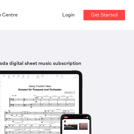
Get Started
p Centre
Login
oda digital sheet music subscription