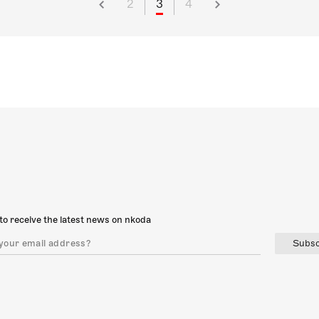
2
3
4
to receive the latest news on nkoda
Subsc