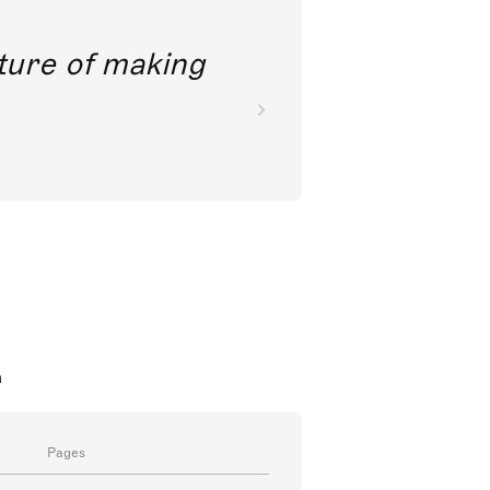
future of making
a
Pages