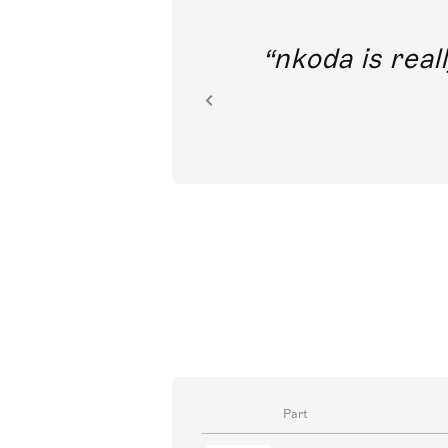
out direct
nkoda is reall
ion.
Part